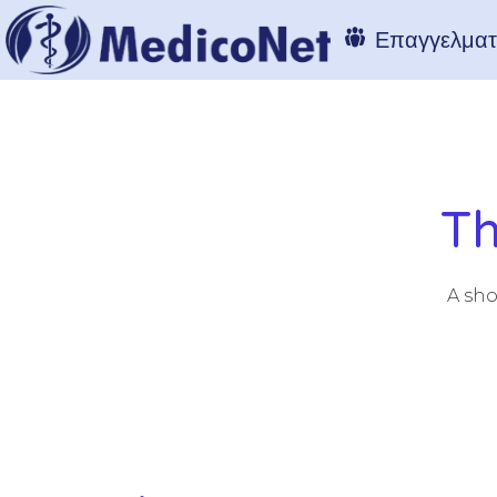
Επαγγελματί
Th
A sho