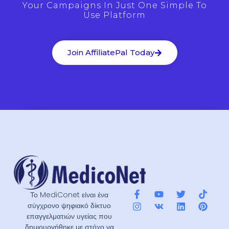
Your Campaigns In Just One Simple To
Use Platform
Join AffiliatePal Today
Το MediConet είναι ένα
σύγχρονο ψηφιακό δίκτυο
επαγγελματιών υγείας που
δημιουργήθηκε με στόχο να