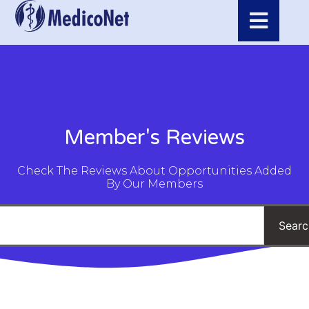
Member's Reviews
Check The Reviews About Opportunities Added
By Our Members
Searc