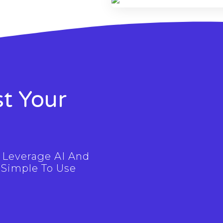
t Your
c, Leverage AI And
 Simple To Use