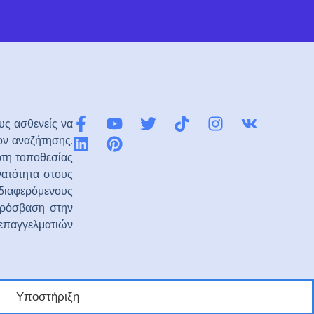
υς ασθενείς να
ον αναζήτησης.
ρτη τοποθεσίας
νατότητα στους
νδιαφερόμενους
 πρόσβαση στην
 επαγγελματιών
Υποστήριξη