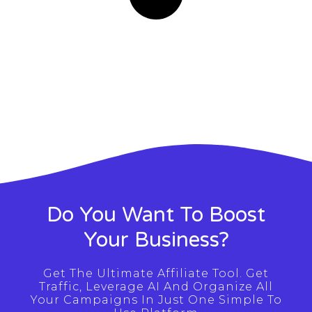
Do You Want To Boost
Your Business?
Get The Ultimate Affiliate Tool. Get
Traffic, Leverage AI And Organize All
Your Campaigns In Just One Simple To