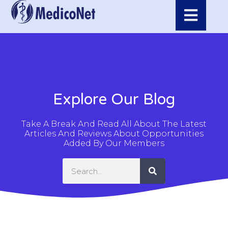
Explore Our Blog
Take A Break And Read All About The Latest
Articles And Reviews About Opportunities
Added By Our Members