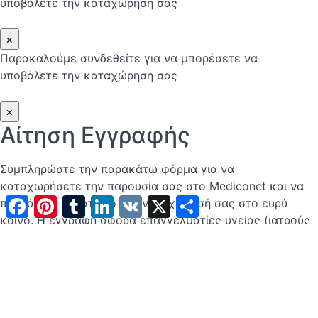
υποβάλετε την καταχώρηση σας
×
Παρακαλούμε συνδεθείτε για να μπορέσετε να
υποβάλετε την καταχώρηση σας
×
Αίτηση Εγγραφής
Συμπληρώστε την παρακάτω φόρμα για να
καταχωρήσετε την παρουσία σας στο Mediconet και να
Facebook
Pinterest
Tumblr
LinkedIn
VK
X
Μοιραστείτε
προβάλετε το ιατρείο ή την επιχείρησή σας στο ευρύ
κοινό. Η εγγραφή αφορά επαγγελματίες υγείας (ιατρούς,
κλινικές, φαρμακεία) και περιλαμβάνει τη δημιουργία
επαγγελματικού προφίλ με τα βασικά στοιχεία και τις
υπηρεσίες σας.
"
(Απαιτείται)
" indicates required fields